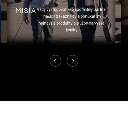
MISIA
Vždy vystupovať ako spoľahlivý partner
našich zákazníkov a ponúkať im
najnovšie produkty a služby najvyššej
kvality.