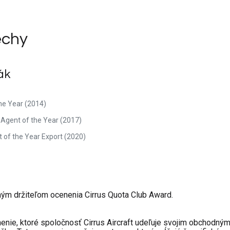
echy
ák
the Year (2014)
 Agent of the Year (2017)
t of the Year Export (2020)
ným držiteľom ocenenia Cirrus Quota Club Award.
enie, ktoré spoločnosť Cirrus Aircraft udeľuje svojim obchodný