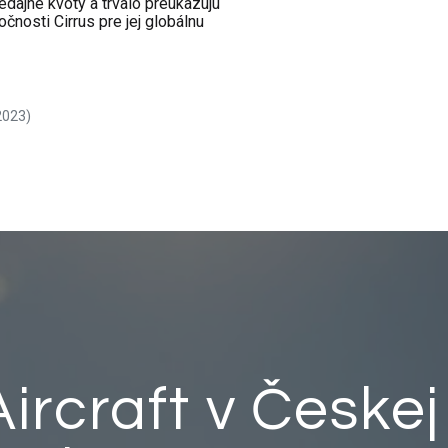
edajné kvóty a trvalo preukazujú
nosti Cirrus pre jej globálnu
2023)
ircraft v Českej