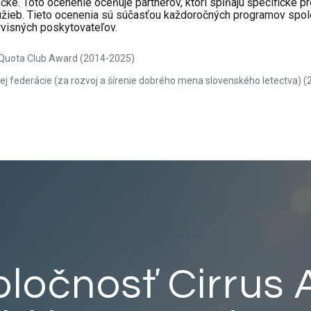
ke. Toto ocenenie oceňuje partnerov, ktorí spĺňajú špecifické pr
užieb. Tieto ocenenia sú súčasťou každoročných programov spoloč
rvisných poskytovateľov.
s Quota Club Award (2014-2025)
ej federácie (za rozvoj a šírenie dobrého mena slovenského letectva) (
ločnosť Cirrus A