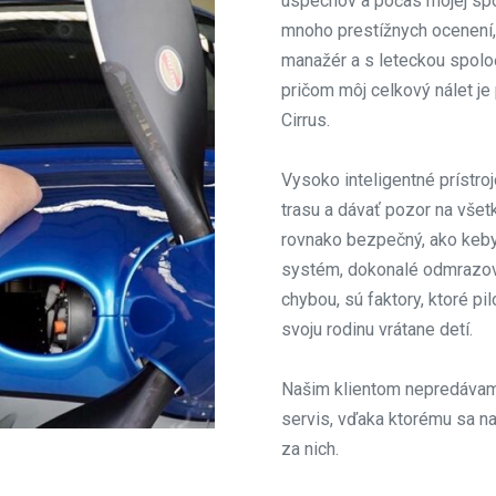
úspechov a počas mojej spol
mnoho prestížnych ocenení,
manažér a s leteckou spolo
pričom môj celkový nálet je 
Cirrus.
Vysoko inteligentné prístr
trasu a dávať pozor na všetk
rovnako bezpečný, ako keby 
systém, dokonalé odmrazova
chybou, sú faktory, ktoré pi
svoju rodinu vrátane detí.
Našim klientom nepredávame
servis, vďaka ktorému sa na
za nich.