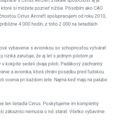
upráce s Cirrus Aircraft získala spoločnosť aj ja
 ktoré si môžete pozrieť nižšie. Pôsobím ako CAO
čnosťou Cirrus Aircraft spolupracujem od roku 2010,
približne 4 000 hodín, z toho 2 000 na lietadlách
ojové vybavenie s avionikou so schopnosťou vytvárať
y riziká zaručuje, že aj let s jedným pilotom je
v kokpite sedeli dvaja piloti. Padákový záchranný
nie a avionika, ktorá chráni posádku pred ľudskou
loti ocenia pri každom lete. Najmä keď majú na palube
 len lietadlá Cirrus. Poskytujeme im kompletný
ši zákazníci nemusia o nič starať. Všetko vybavíme