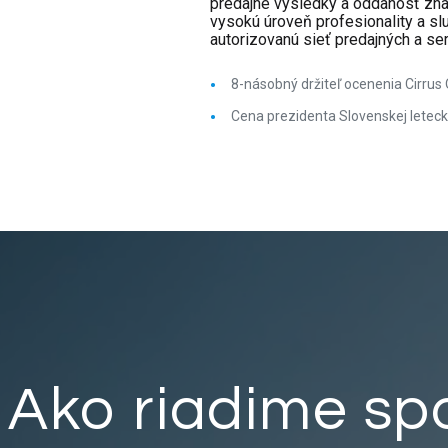
predajné výsledky a oddanosť znač
vysokú úroveň profesionality a sl
autorizovanú sieť predajných a se
8-násobný držiteľ ocenenia Cirru
Cena prezidenta Slovenskej leteck
Ako riadime spo