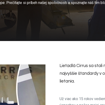
pe. Prečítajte si príbeh našej spoločnosti a spoznajte náš tím bli
Lietadlá Cirrus sa stal
najvyššie štandardy v o
lietania.
Už viac ako 15 rokov vedie