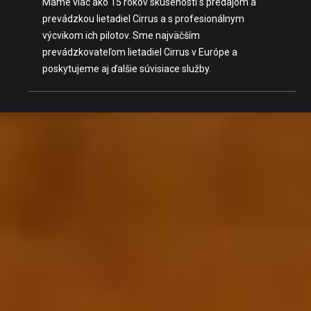
Máme viac ako 15 rokov skúseností s predajom a
prevádzkou lietadiel Cirrus a s profesionálnym
výcvikom ich pilotov. Sme najväčším
prevádzkovateľom lietadiel Cirrus v Európe a
poskytujeme aj ďalšie súvisiace služby.