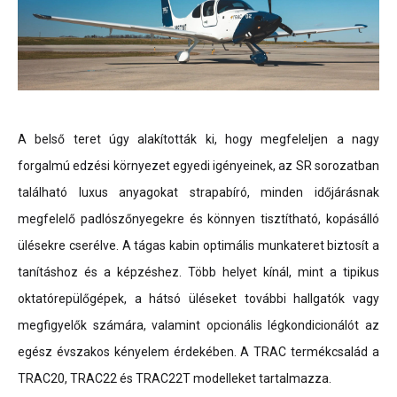
A belső teret úgy alakították ki, hogy megfeleljen a nagy
forgalmú edzési környezet egyedi igényeinek, az SR sorozatban
található luxus anyagokat strapabíró, minden időjárásnak
megfelelő padlószőnyegekre és könnyen tisztítható, kopásálló
ülésekre cserélve. A tágas kabin optimális munkateret biztosít a
tanításhoz és a képzéshez. Több helyet kínál, mint a tipikus
oktatórepülőgépek, a hátsó üléseket további hallgatók vagy
megfigyelők számára, valamint opcionális légkondicionálót az
egész évszakos kényelem érdekében. A TRAC termékcsalád a
TRAC20, TRAC22 és TRAC22T modelleket tartalmazza.