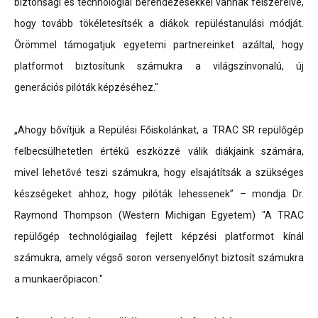
biztonsági és technológiai berendezésekkel vannak felszerelve,
hogy tovább tökéletesítsék a diákok repüléstanulási módját.
Örömmel támogatjuk egyetemi partnereinket azáltal, hogy
platformot biztosítunk számukra a világszínvonalú, új
generációs pilóták képzéséhez."
„Ahogy bővítjük a Repülési Főiskolánkat, a TRAC SR repülőgép
felbecsülhetetlen értékű eszközzé válik diákjaink számára,
mivel lehetővé teszi számukra, hogy elsajátítsák a szükséges
készségeket ahhoz, hogy pilóták lehessenek” – mondja Dr.
Raymond Thompson (Western Michigan Egyetem) "A TRAC
repülőgép technológiailag fejlett képzési platformot kínál
számukra, amely végső soron versenyelőnyt biztosít számukra
a munkaerőpiacon."