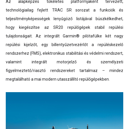
Az alapképzés tökéletes platformjaként tervezett,
technológiailag fejlett TRAC SR sorozat a funkciók és
teljesítményképességek lenyűgöző listájával büszkélkedhet,
hogy kiegészítse az SR20 repülőgépek stabil repülési
tulajdonságait. Az integrált Garmin® pilótafülke két nagy
repülési kijelzőt, egy billentyűzetvezérlőt a repüléskezelő
rendszerhez (FMS), elektronikus stabilitási és védelmi rendszert,
valamint integrált motorjelző és személyzeti
figyelmeztető/riasztó rendszereket tartalmaz – mindez
megtalálható a mai modern utasszállító repülőgépekben.