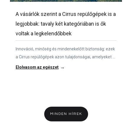
A vásárlók szerint a Cirrus repülőgépek is a
legjobbak: tavaly két kategóriában is ők
voltak a legkelendőbbek
Innováció, minőség és mindenekelőtt biztonság: ezek
a Cirrus repülőgépek azon tulajdonságai, amelyeket a
vásárlók értékelnek. 2022-ben 539 SR sorozatú
→
Elolvasom az egészet
repülőgépet és 90 Vision Jet repülőgépet szállítottak
le. Az SR sorozatú repülőgépek 21 éve uralják a
piacot. A Vision Jet immár negyedik éve a
legkelendőbb repülőgép. Most először válik a valaha
volt legkelendőbb sugárhajtású repülőgépévé. Minden
turbópropelleres versenytársát is felülmúlta.
MINDEN HÍREK