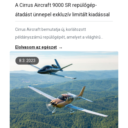
A Cirrus Aircraft 9000 SR repülőgép-
átadást ünnepel exkluzív limitált kiadással
Cirrus Aircraft bemutatja új, korlátozott
példányszámú repülőgépét, amelyet a világhírű
helyszínek ihlették, és amelyet az SR sorozatú
→
Elolvasom az egészet
repülőgépek 9000. szállításának szenteltek. Ez a
kiadás tisztelgés a Cirrus repülőgépek több ezer
8.3. 2023
tulajdonosa előtt, és a lehetőség előtt, hogy
korlátozások és határok nélkül utazhatnak különböző
úti célokra. Legyen szó vállalkozásfejlesztésről, a
családdal eltöltött szabadidőről vagy a világ
felfedezéséről, a Cirrus-tulajdonosok a legteljesebb
élményben részesülnek csúcskategóriás és luxus SR-
sorozatú repülőgépeik kényelméből.