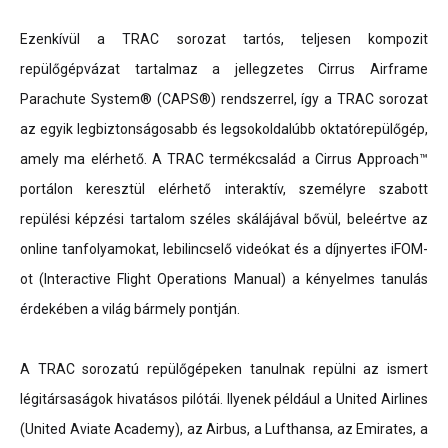
Ezenkívül a TRAC sorozat tartós, teljesen kompozit
repülőgépvázat tartalmaz a jellegzetes Cirrus Airframe
Parachute System® (CAPS®) rendszerrel, így a TRAC sorozat
az egyik legbiztonságosabb és legsokoldalúbb oktatórepülőgép,
amely ma elérhető. A TRAC termékcsalád a Cirrus Approach™
portálon keresztül elérhető interaktív, személyre szabott
repülési képzési tartalom széles skálájával bővül, beleértve az
online tanfolyamokat, lebilincselő videókat és a díjnyertes iFOM-
ot (Interactive Flight Operations Manual) a kényelmes tanulás
érdekében a világ bármely pontján.
A TRAC sorozatú repülőgépeken tanulnak repülni az ismert
légitársaságok hivatásos pilótái. Ilyenek például a United Airlines
(United Aviate Academy), az Airbus, a Lufthansa, az Emirates, a