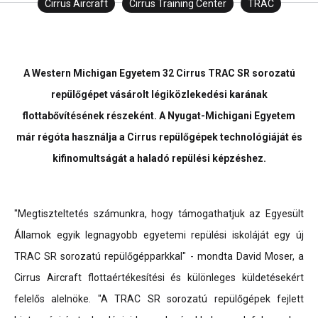
Cirrus Aircraft
Cirrus Training Center
TRAC
A Western Michigan Egyetem 32 Cirrus TRAC SR sorozatú
repülőgépet vásárolt légiközlekedési karának
flottabővítésének részeként. A Nyugat-Michigani Egyetem
már régóta használja a Cirrus repülőgépek technológiáját és
kifinomultságát a haladó repülési képzéshez.
"Megtiszteltetés számunkra, hogy támogathatjuk az Egyesült
Államok egyik legnagyobb egyetemi repülési iskoláját egy új
TRAC SR sorozatú repülőgépparkkal" - mondta David Moser, a
Cirrus Aircraft flottaértékesítési és különleges küldetésekért
felelős alelnöke. "A TRAC SR sorozatú repülőgépek fejlett