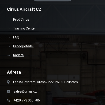
Cirrus Aircraft CZ
Proč Cirrus
Training Center
FAQ
Prodej letadel
Kariéra
Adresa
Letiště Příbram, Drásov 222, 261 01 Příbram
sales@cirrus.cz
+420 773 066 706