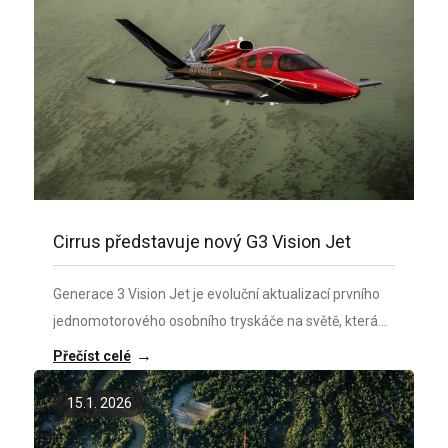
Cirrus představuje nový G3 Vision Jet
Generace 3 Vision Jet je evoluční aktualizací prvního
jednomotorového osobního tryskáče na světě, která
přináší nově pojatý interiér, zvýšenou kapacitu sezení
→
Přečíst celé
a další bezpečnostní inovace.
15.1. 2026