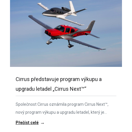
Cirrus představuje program výkupu a
upgradu letadel „Cirrus Next™“
Společnost Cirrus oznámila program Cirrus Next™,
nový program výkupu a upgradu letadel, který je
navržen tak, aby zjednodušil nákup nového letounu
→
Přečíst celé
Cirrus.