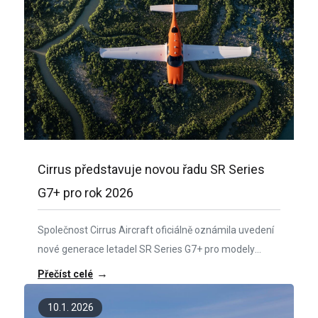
Cirrus představuje novou řadu SR Series
G7+ pro rok 2026
Společnost Cirrus Aircraft oficiálně oznámila uvedení
nové generace letadel SR Series G7+ pro modely
SR20, SR22 a SR22T pro modelový rok 2026. Nová
→
Přečíst celé
řada přináší vylepšení zaměřená na bezpečnost,
komfort a jednodušší ovládání.
10.1. 2026