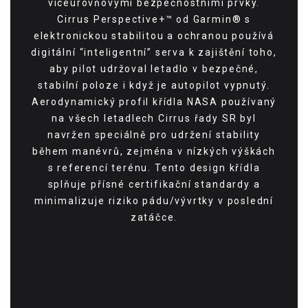
víceúrovňovými bezpečnostními prvky.
Cirrus Perspective+™ od Garmin® s
elektronickou stabilitou a ochranou používá
digitální “inteligentní” serva k zajištění toho,
aby pilot udržoval letadlo v bezpečné,
stabilní poloze i když je autopilot vypnutý.
Aerodynamický profil křídla NASA používaný
na všech letadlech Cirrus řady SR byl
navržen speciálně pro udržení stability
během manévrů, zejména v nízkých výškách
s referencí terénu. Tento design křídla
splňuje přísné certifikační standardy a
minimalizuje riziko pádu/vývrtky v poslední
zatáčce.