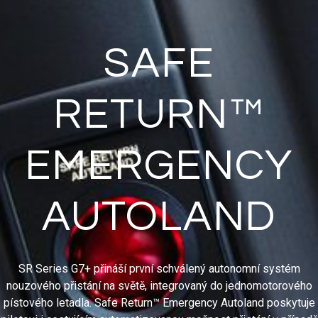
SAFE
RETURN™
EMERGENCY
AUTOLAND
SR Series G7+ přináší první schválený autonomní systém
nouzového přistání na světě, integrovaný do jednomotorového
pístového letadla. Safe Return™ Emergency Autoland poskytuje