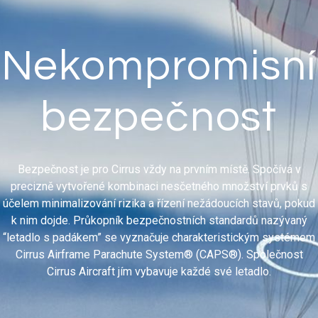
Nekompromisní
bezpečnost
Bezpečnost je pro Cirrus vždy na prvním místě. Spočívá v
precizně vytvořené kombinaci nesčetného množství prvků s
účelem minimalizování rizika a řízení nežádoucích stavů, pokud
k nim dojde. Průkopník bezpečnostních standardů nazývaný
“letadlo s padákem” se vyznačuje charakteristickým systémem
Cirrus Airframe Parachute System® (CAPS®). Společnost
Cirrus Aircraft jím vybavuje každé své letadlo.