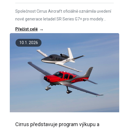
Společnost Cirrus Aircraft oficiálně oznámila uvedení
nové generace letadel SR Series G7+ pro modely
SR20, SR22 a SR22T pro modelový rok 2026. Nová
→
Přečíst celé
řada přináší vylepšení zaměřená na bezpečnost,
komfort a jednodušší ovládání.
10.1. 2026
Cirrus představuje program výkupu a