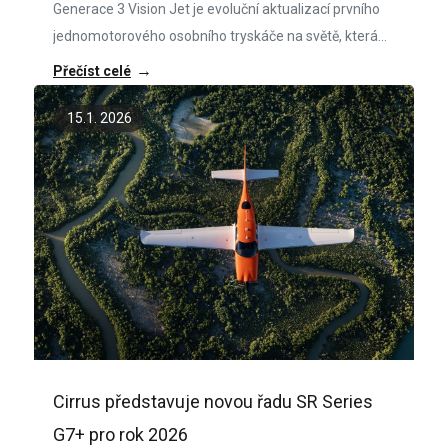
Generace 3 Vision Jet je evoluční aktualizací prvního
jednomotorového osobního tryskáče na světě, která
přináší nově pojatý interiér, zvýšenou kapacitu sezení
→
Přečíst celé
a další bezpečnostní inovace.
15.1. 2026
Cirrus představuje novou řadu SR Series
G7+ pro rok 2026