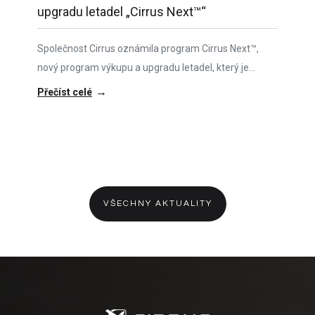
upgradu letadel „Cirrus Next™“
Společnost Cirrus oznámila program Cirrus Next™,
nový program výkupu a upgradu letadel, který je
navržen tak, aby zjednodušil nákup nového letounu
→
Přečíst celé
Cirrus.
VŠECHNY AKTUALITY