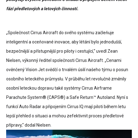
fází předletových a letových činností.
„Společnost Cirrus Aircraft do svého systému začleňuje
inteligentní a oceňované inovace, aby létání bylo jednodušší,
bezpečnější a přístupnější pro piloty i cestující,“ uvedl Zean
Nielsen, výkonný ředitel společnosti Cirrus Aircraft. „Cenami
ověnčený Vision Jet svědčí o trvalém úsilí našeho týmu o posun
osobního leteckého průmyslu. V průběhu let revolučně změnily
osobní leteckou dopravu také systémy Cirrus Airframe
Parachute System® (CAPS®) a Safe Return™ Autoland. Nyní s
funkcí Auto Radar a připojením Cirrus IQ mají piloti během letu
lepší přehled o situaci a mohou zefektivnit proces předletové
přípravy,“ dodal Nielsen.